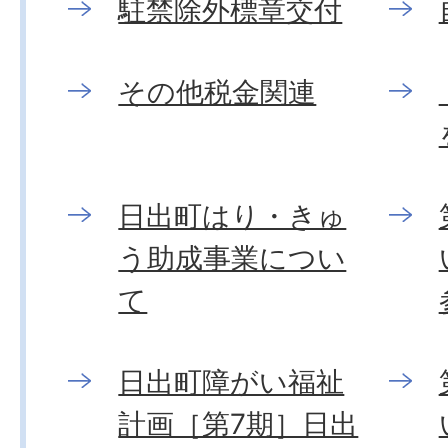
駐禁除外標章交付
その他税金関連
日出町はり・きゅ
う助成事業につい
て
日出町障がい福祉
計画［第7期］日出