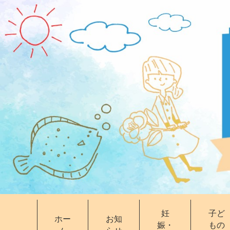
妊
子ど
ホー
お知
娠・
もの