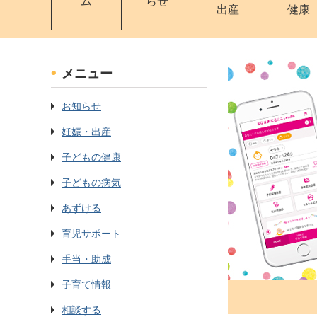
ム
らせ
出産
健康
メニュー
お知らせ
妊娠・出産
子どもの健康
子どもの病気
あずける
育児サポート
手当・助成
子育て情報
相談する