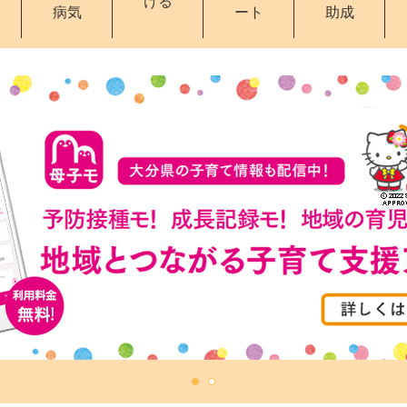
ける
病気
ート
助成