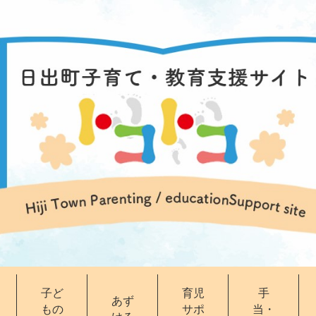
子ど
育児
手
あず
もの
サポ
当・