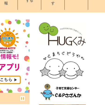
する
報
す