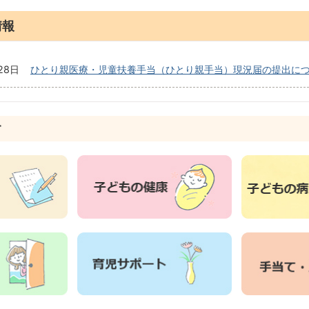
情報
28日
ひとり親医療・児童扶養手当（ひとり親手当）現況届の提出に
す