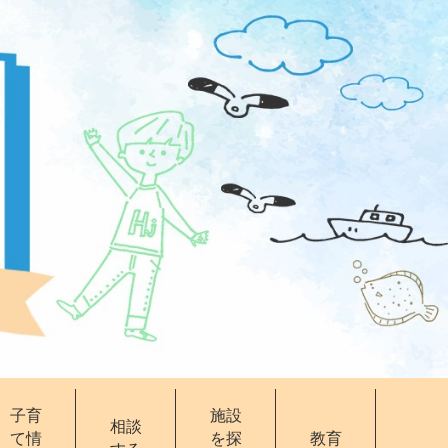
子育
施設
相談
て情
を探
教育