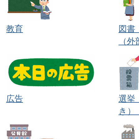
教育
図書
（外
広告
選挙
き）