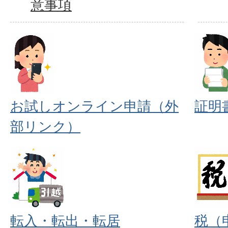
意事項
お試しオンライン申請（外
証明
部リンク）
転入・転出・転居
税（