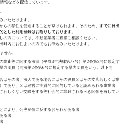
情報などを配信しています。
。
みいただけます。
からの移住を促進することが挙げられます。そのため、
すでに日出
的とした利用登録はお断りしております
。
しの方については、不動産業者に直接ご相談ください。
出町内にお住まいの方でもお申込みいただけます。
ません。
の防止等に関する法律（平成3年法律第77号）第2条第2号に規定す
暴力団員（同法第2条第6号に規定する暴力団員をいう。以下同
合はその者、法人である場合にはその役員又はその支店若しくは業
）であり、又は経営に実質的に関与していると認められる事業者
さわしくない交際をする等社会的に非難されるべき関係を有してい
とにより、公序良俗に反するおそれがある者
ある者
者