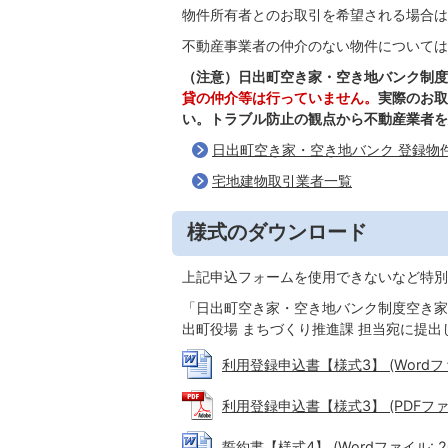
物件所有者とのお取引を希望される場合は
不動産事業者の仲介のない物件については
（注意）日出町空き家・空き地バンク制度
貸の仲介等は行っていません。
実際のお取
い。トラブル防止の観点から不動産業者を
日出町空き家・空き地バンク 登録物
宅地建物取引業者一覧
様式のダウンロード
上記申込フォームを使用できないなど特別
「日出町空き家・空き地バンク制度空き家
出町役場 まちづくり推進課 担当宛に提出
利用登録申込書【様式3】 (Wordファイ
利用登録申込書【様式3】 (PDFファイル
誓約書【様式4】 (Wordファイル: 20