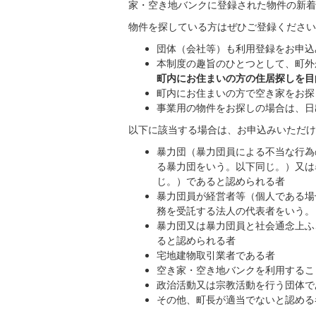
家・空き地バンクに登録された物件の新着
物件を探している方はぜひご登録ください
団体（会社等）も利用登録をお申込
本制度の趣旨のひとつとして、町外
町内にお住まいの方の住居探しを目
町内にお住まいの方で空き家をお探
事業用の物件をお探しの場合は、日
以下に該当する場合は、お申込みいただけ
暴力団（暴力団員による不当な行為
る暴力団をいう。以下同じ。）又は
じ。）であると認められる者
暴力団員が経営者等（個人である場
務を受託する法人の代表者をいう。
暴力団又は暴力団員と社会通念上ふ
ると認められる者
宅地建物取引業者である者
空き家・空き地バンクを利用するこ
政治活動又は宗教活動を行う団体で
その他、町長が適当でないと認める