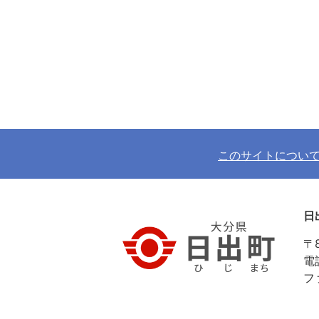
このサイトについ
日
〒
電
フ