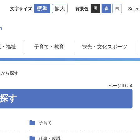
文字サイズ
背景色
Selec
康・福祉
子育て・教育
観光・文化スポーツ
ジから探す
ページID :
4
探す
子育て
仕事・就職