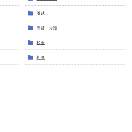
引越し
高齢・介護
税金
相談