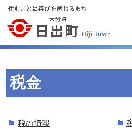
税金
税の情報