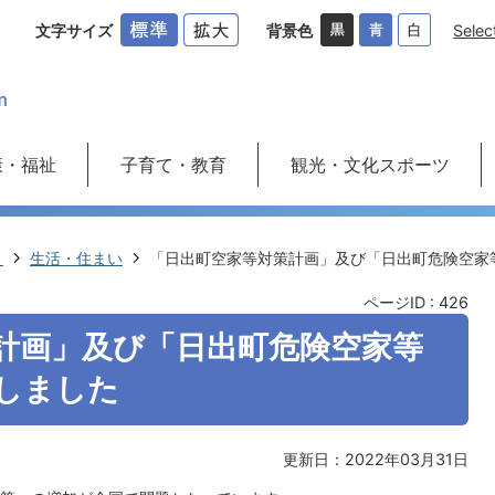
文字サイズ
背景色
Selec
康・福祉
子育て・教育
観光・文化スポーツ
き
生活・住まい
「日出町空家等対策計画」及び「日出町危険空家
ページID :
426
計画」及び「日出町危険空家等
しました
更新日：2022年03月31日