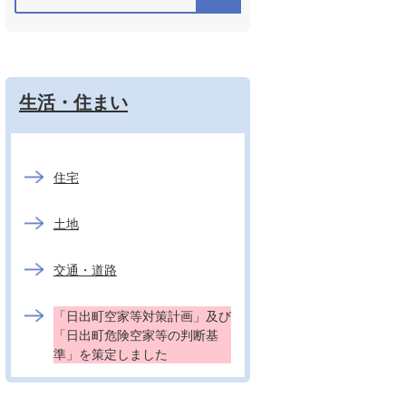
生活・住まい
住宅
土地
交通・道路
「日出町空家等対策計画」及び
「日出町危険空家等の判断基
準」を策定しました