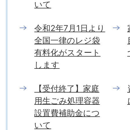
いて
令和2年7月1日より
全国一律のレジ袋
有料化がスタート
します
【受付終了】家庭
用生ごみ処理容器
設置費補助金につ
いて