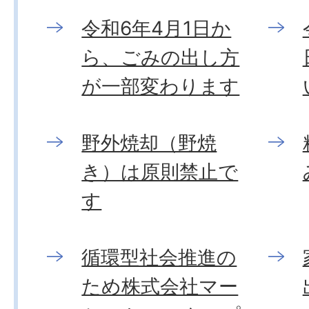
令和6年4月1日か
ら、ごみの出し方
が一部変わります
野外焼却（野焼
き）は原則禁止で
す
循環型社会推進の
ため株式会社マー