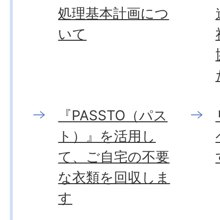
処理基本計画につ
いて
『PASSTO（パス
ト）』を活用し
て、ご自宅の不要
な衣類を回収しま
す