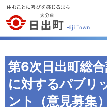
第6次日出町総合
に対するパブリ
ント（意見募集