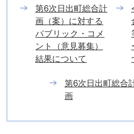
第6次日出町総合計
画（案）に対する
パブリック・コメ
ント（意見募集）
結果について
第6次日出町総合
画