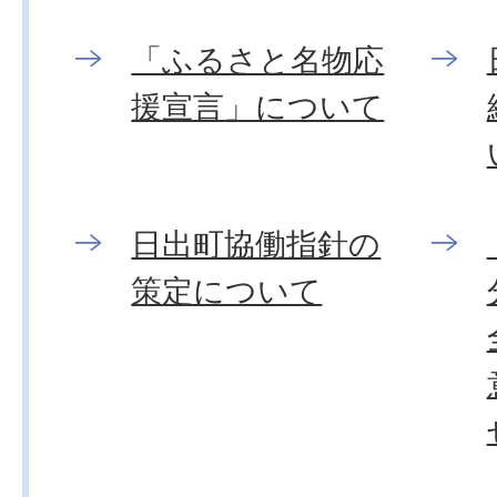
「ふるさと名物応
援宣言」について
日出町協働指針の
策定について