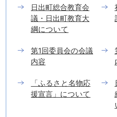
日出町総合教育会
議・日出町教育大
綱について
第1回委員会の会議
内容
「ふるさと名物応
援宣言」について