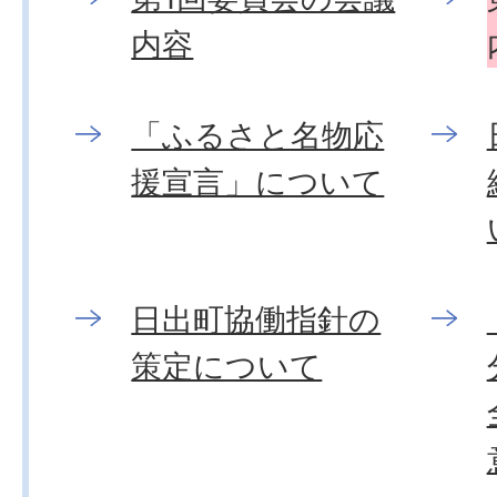
内容
「ふるさと名物応
援宣言」について
日出町協働指針の
策定について