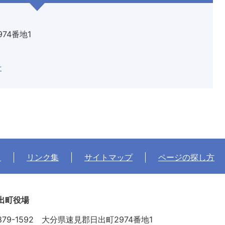
974番地1
せ
て
リンク集
サイトマップ
ページの探し方
出町役場
879-1592 大分県速見郡日出町2974番地1