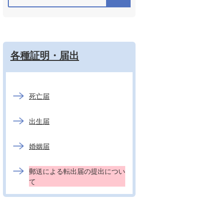
各種証明・届出
死亡届
出生届
婚姻届
郵送による転出届の提出につい
て