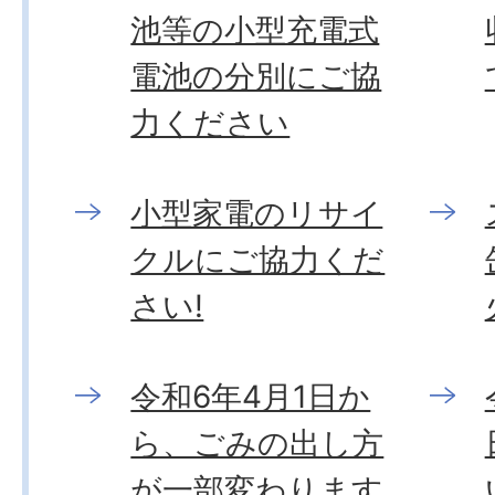
池等の小型充電式
電池の分別にご協
力ください
小型家電のリサイ
クルにご協力くだ
さい!
令和6年4月1日か
ら、ごみの出し方
が一部変わります