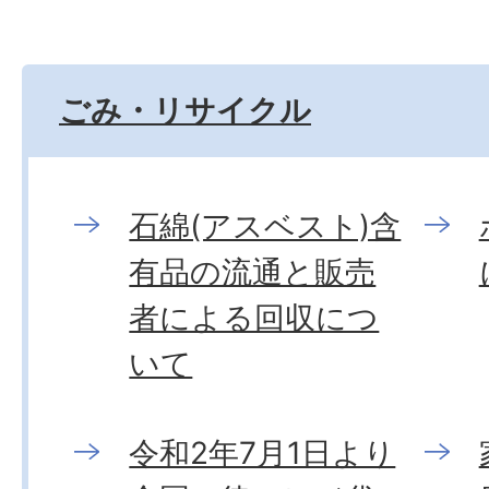
ごみ・リサイクル
石綿(アスベスト)含
有品の流通と販売
者による回収につ
いて
令和2年7月1日より