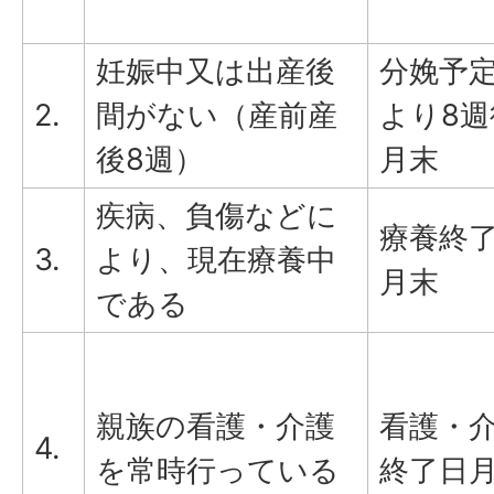
妊娠中又は出産後
分娩予
2.
間がない（産前産
より8週
後8週）
月末
疾病、負傷などに
療養終
3.
より、現在療養中
月末
である
親族の看護・介護
看護・
4.
を常時行っている
終了日