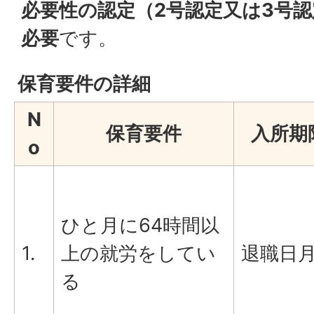
必要性の認定（2号認定又は3号
必要
です。
保育要件の詳細
N
保育要件
入所期
o
ひと月に64時間以
1.
上の就労をしてい
退職日
る