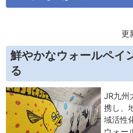
更
鮮やかなウォールペイ
る
JR九
携し、
域活性
ウォー