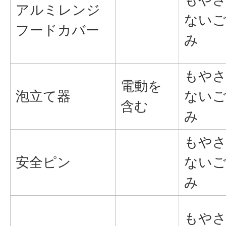
アルミレンジ
ない
フードカバー
み
もや
電動を
泡立て器
ない
含む
み
もや
安全ピン
ない
み
もや