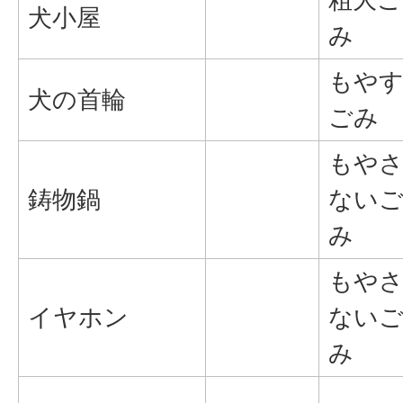
犬小屋
み
もや
犬の首輪
ごみ
もや
鋳物鍋
ない
み
もや
イヤホン
ない
み