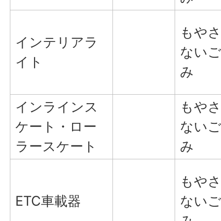
もや
インテリアラ
ない
イト
み
インラインス
もや
ケート・ロー
ない
ラースケート
み
もや
ETC車載器
ない
み