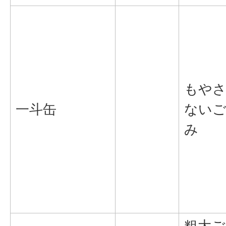
もや
一斗缶
ない
み
粗大ご