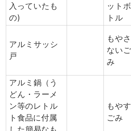
入っていたも
ット
の)
トル
もや
アルミサッシ
ない
戸
み
アルミ鍋（う
どん・ラーメ
ン等のレトル
もや
ト食品に付属
ごみ
した簡易なも