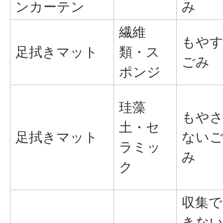
ンカーテン
み
繊維
もや
足拭きマット
類・ス
ごみ
ポンジ
珪藻
もや
土・セ
足拭きマット
ない
ラミッ
み
ク
収集で
きな