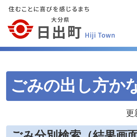
ごみの出し方か
更
ごみ分別検索
（結果画