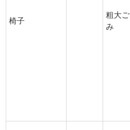
粗大ご
椅子
み