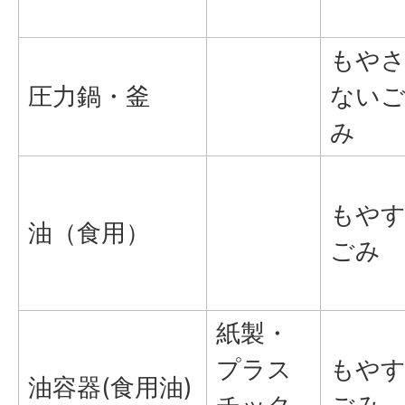
もや
圧力鍋・釜
ない
み
もや
油（食用）
ごみ
紙製・
プラス
もや
油容器(食用油)