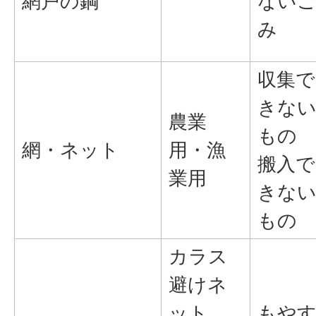
網戸の鋼
ない
み
収集で
きな
農業
もの
網・ネット
用・漁
搬入で
業用
きな
もの
カラス
避けネ
ット
もや