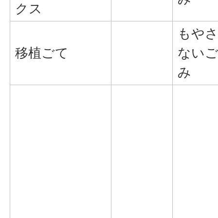
クス
もや
移植ごて
ない
み