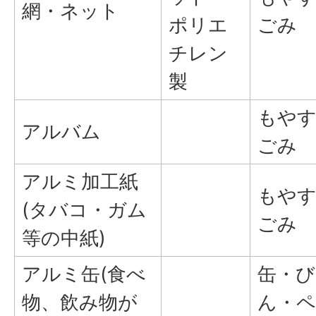
網・ネット
ポリエ
ごみ
チレン
製
もや
アルバム
ごみ
アルミ加工紙
もや
(タバコ・ガム
ごみ
等の中紙)
アルミ缶(食べ
缶・び
物、飲み物が
ん・ペ