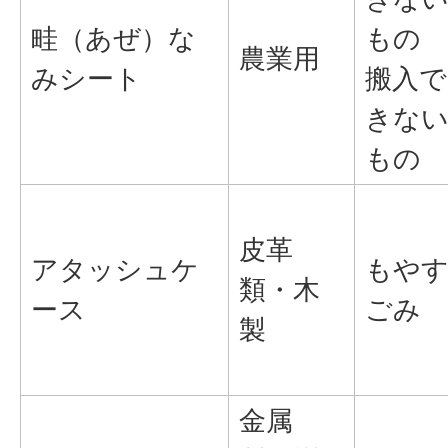
畦（あぜ）な
もの
農業用
みシート
搬入で
きな
もの
皮革
アタッシュケ
もや
類・木
ース
ごみ
製
金属