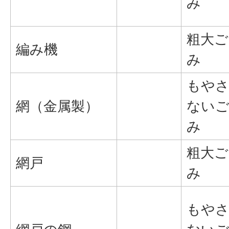
み
粗大ご
編み機
み
もや
網（金属製）
ない
み
粗大ご
網戸
み
もや