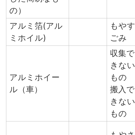
の）
アルミ箔(アル
もや
ミホイル)
ごみ
収集で
きな
アルミホイー
もの
ル（車）
搬入で
きな
もの
もや