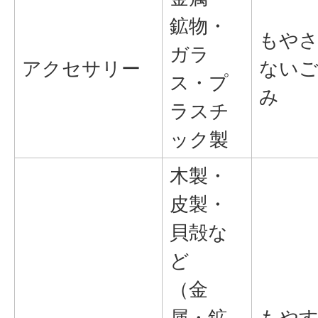
鉱物・
もや
ガラ
アクセサリー
ない
ス・プ
み
ラスチ
ック製
木製・
皮製・
貝殻な
ど
（金
属・鉱
もや