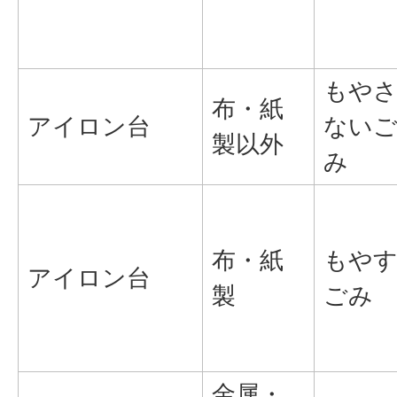
もや
布・紙
アイロン台
ない
製以外
み
布・紙
もや
アイロン台
製
ごみ
金属・