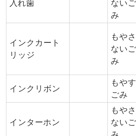
入れ歯
ない
み
もや
インクカート
ない
リッジ
み
もや
インクリボン
ごみ
もや
インターホン
ない
み