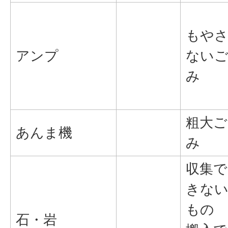
もや
アンプ
ない
み
粗大ご
あんま機
み
収集で
きな
もの
石・岩