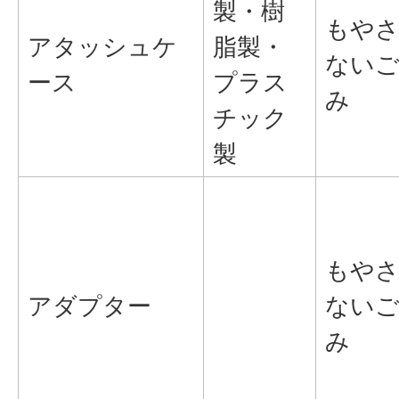
製・樹
もや
アタッシュケ
脂製・
ない
ース
プラス
み
チック
製
もや
アダプター
ない
み