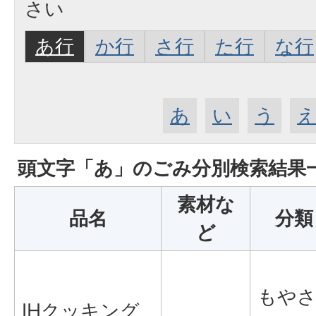
さい
あ行
か行
さ行
た行
な行
あ
い
う
頭文字「
あ
」の
ごみ分別検索
結果
素材な
品名
分類
ど
もや
IHクッキング