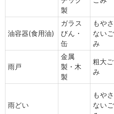
チック
ごみ
製
ガラス
もや
油容器(食用油)
びん・
ない
缶
み
金属
粗大ご
雨戸
製・木
み
製
もや
雨どい
ない