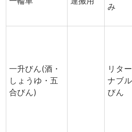
一輪車
運搬用
み
一升びん(酒・
リター
しょうゆ・五
ナブ
合びん)
びん