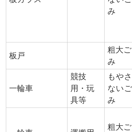
み
粗大ご
板戸
み
競技
もや
一輪車
用・玩
ない
具等
み
粗大ご