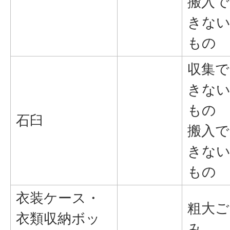
搬入で
きな
もの
収集で
きな
もの
石臼
搬入で
きな
もの
衣装ケース・
粗大ご
衣類収納ボッ
み