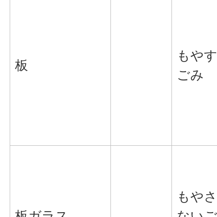
もや
板
ごみ
もや
板ガラス
ない