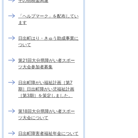
その他税金関連
「ヘルプマーク」を配布してい
ます
日出町はり・きゅう助成事業に
ついて
第21回大分県障がい者スポー
ツ大会参加者募集
日出町障がい福祉計画［第7
期］日出町障がい児福祉計画
［第3期］を策定しました。
第18回大分県障がい者スポー
ツ大会について
日出町障害者福祉年金について