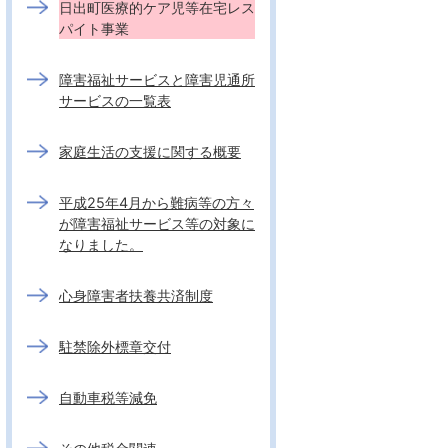
日出町医療的ケア児等在宅レス
パイト事業
障害福祉サービスと障害児通所
サービスの一覧表
家庭生活の支援に関する概要
平成25年4月から難病等の方々
が障害福祉サービス等の対象に
なりました。
心身障害者扶養共済制度
駐禁除外標章交付
自動車税等減免