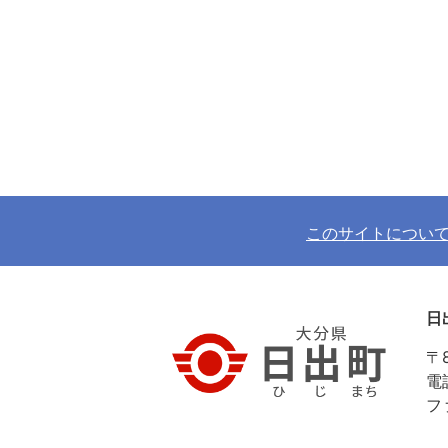
このサイトについ
日
〒
電
フ