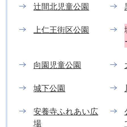
辻間北児童公園
上仁王街区公園
向園児童公園
城下公園
安養寺ふれあい広
場