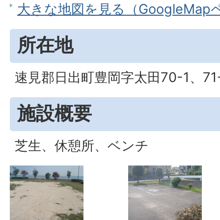
大きな地図を見る（GoogleMa
所在地
速見郡日出町豊岡字太田70-1、71-
施設概要
芝生、休憩所、ベンチ