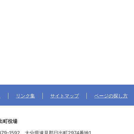
て
リンク集
サイトマップ
ページの探し方
出町役場
879-1592 大分県速見郡日出町2974番地1