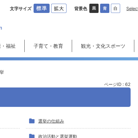
文字サイズ
背景色
Selec
康・福祉
子育て・教育
観光・文化スポーツ
挙
ページID :
62
選挙の仕組み
政治活動と選挙運動