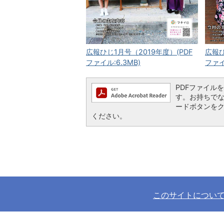
広報ひじ1月号（2019年度）(PDF
広報ひ
ファイル:6.3MB)
ファイ
PDFファイルを閲
す。お持ちでない方
ードボタンを
ください。
このサイトについ