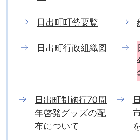
日出町町勢要覧
日出町行政組織図
日出町制施行70周
年啓発グッズの配
布について