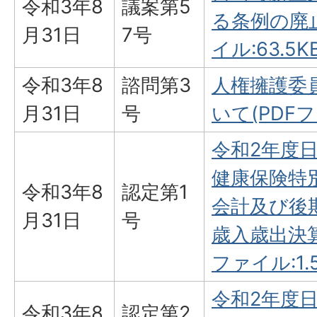
令和3年8
議案第5
る条例の廃止
月31日
7号
イル:63.5K
令和3年8
諮問第3
人権擁護委
月31日
号
いて(PDFフ
令和2年度
健康保険特
令和3年8
認定第1
会計及び後
月31日
号
歳入歳出決算
ファイル:1.
令和2年度
令和3年8
認定第2