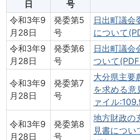
日
号
令和3年9
発委第5
日出町議会
月28日
号
について(PD
令和3年9
発委第6
日出町議会
月28日
号
ついて(PDF
大分県主要
令和3年9
発委第7
を求める意見
月28日
号
ァイル:109.
地方財政の
令和3年9
発委第8
見書について(
月28日
号