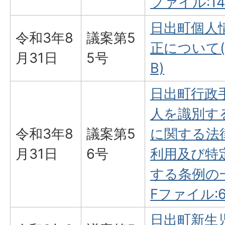
ファイル:149
日出町個人
令和3年8
議案第5
正について(P
月31日
5号
B)
日出町行政
人を識別す
令和3年8
議案第5
に関する法
月31日
6号
利用及び特
する条例の
Fファイル:67
日出町新生