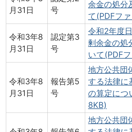
余金の処分
月31日
号
て(PDFファイ
令和2年度
令和3年8
認定第3
剰余金の処
月31日
号
いて(PDFフ
地方公共団
令和3年8
報告第5
する法律に
月31日
号
の算定につい
8KB)
地方公共団
令和3年8
報告第6
する法律に