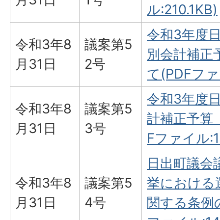
ル:210.1KB)
令和3年度
令和3年8
議案第5
別会計補正
月31日
2号
て(PDFファイ
令和3年度
令和3年8
議案第5
計補正予算（
月31日
3号
Fファイル:12
日出町議会
令和3年8
議案第5
挙における
月31日
4号
関する条例の