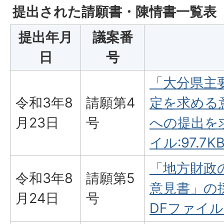
提出された請願書・陳情書一覧表
提出年月
議案番
日
号
「大分県主
令和3年8
請願第4
定を求める
月23日
号
への提出を求
イル:97.7KB
「地方財政
令和3年8
請願第5
意見書」の
月24日
号
DFファイル:1