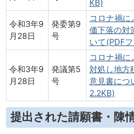
KB)
コロナ禍に
令和3年9
発委第9
価下落の対
月28日
号
いて(PDFファ
コロナ禍に
令和3年9
発議第5
対処し地方
月28日
号
意見書につい
2.2KB)
提出された請願書・陳