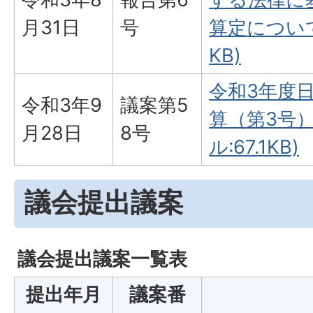
月31日
号
算定について
KB)
令和3年度
令和3年9
議案第5
算（第3号）
月28日
8号
ル:67.1KB)
議会提出議案
議会提出議案一覧表
提出年月
議案番