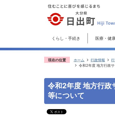
くらし・手続き
医療・健
現在の位置
ホーム
行政情報
行
令和2年度 地方行政
令和2年度 地方行
等について