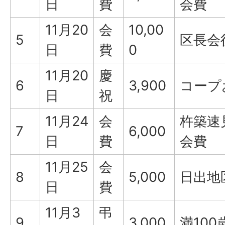
日
費
会費
11月20
会
10,00
5
区長会
日
費
0
11月20
慶
6
3,900
コープ
日
祝
11月24
会
杵築速
7
6,000
日
費
会費
11月25
会
8
5,000
日出地
日
費
11月3
弔
9
3,000
満10