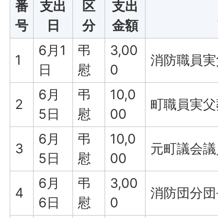
番
支出
区
支出
号
日
分
金額
6月1
弔
3,00
1
消防職員実
日
慰
0
6月
弔
10,0
2
町職員実父
5日
慰
00
6月
弔
10,0
3
元町議会議
5日
慰
00
6月
弔
3,00
4
消防団分団
6日
慰
0