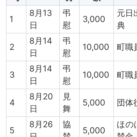
8月13
弔
元日
1
3,000
日
慰
典
8月14
弔
2
10,000
町職
日
慰
8月14
弔
3
10,000
町職
日
慰
8月20
見
4
5,000
団体
日
舞
8月26
協
ほの
5
5,000
日
賛
賛金