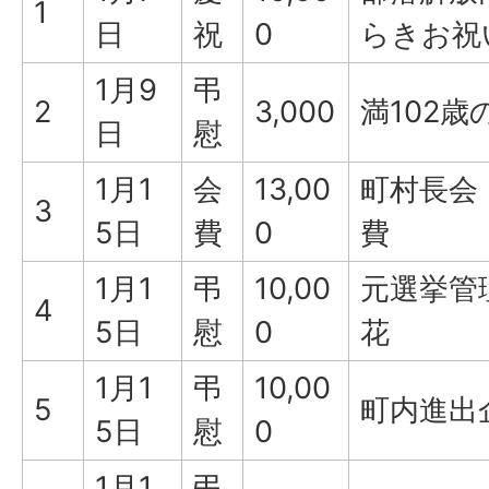
1
日
祝
0
らきお祝
1月9
弔
2
3,000
満102
日
慰
1月1
会
13,00
町村長会
3
5日
費
0
費
1月1
弔
10,00
元選挙管
4
5日
慰
0
花
1月1
弔
10,00
5
町内進出
5日
慰
0
1月1
弔