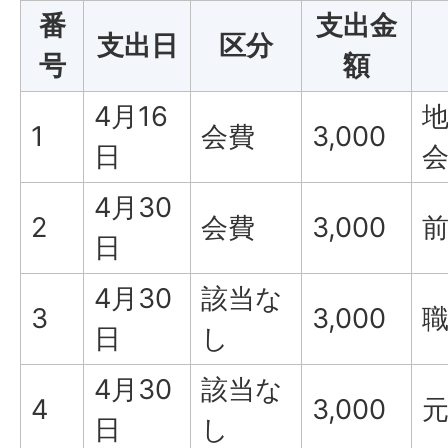
番
支出金
支出日
区分
号
額
4月16
1
会費
3,000
日
4月30
2
会費
3,000
日
4月30
該当な
3
3,000
日
し
4月30
該当な
4
3,000
日
し