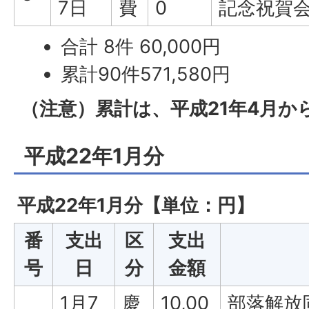
7日
費
0
記念祝賀
合計 8件 60,000円
累計90件571,580円
（注意）累計は、平成21年4月か
平成22年1月分
平成22年1月分【単位：円】
番
支出
区
支出
号
日
分
金額
1月7
慶
10,00
部落解放