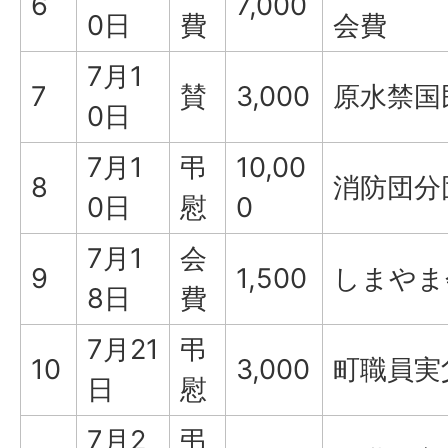
6
7,000
0日
費
会費
7月1
7
賛
3,000
原水禁国
0日
7月1
弔
10,00
8
消防団分
0日
慰
0
7月1
会
9
1,500
しまやま
8日
費
7月21
弔
10
3,000
町職員実
日
慰
7月2
弔