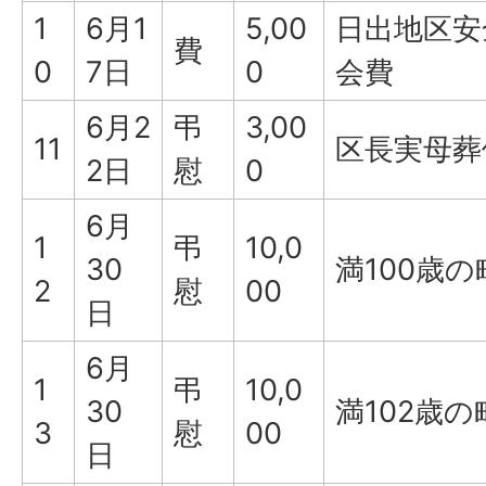
1
6月1
5,00
日出地区安
費
0
7日
0
会費
6月2
弔
3,00
11
区長実母葬
2日
慰
0
6月
1
弔
10,0
30
満100歳
2
慰
00
日
6月
1
弔
10,0
30
満102歳
3
慰
00
日