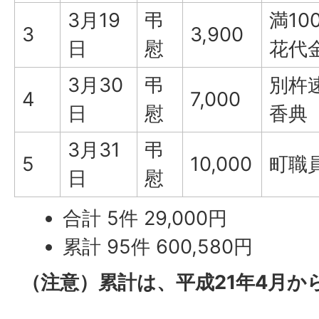
3月19
弔
満1
3
3,900
日
慰
花代
3月30
弔
別杵
4
7,000
日
慰
香典
3月31
弔
5
10,000
町職
日
慰
合計 5件 29,000円
累計 95件 600,580円
（注意）累計は、平成21年4月か