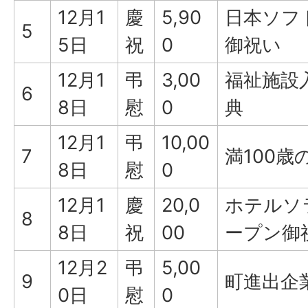
12月1
慶
5,90
日本ソフ
5
5日
祝
0
御祝い
12月1
弔
3,00
福祉施設
6
8日
慰
0
典
12月1
弔
10,00
7
満100
8日
慰
0
12月1
慶
20,0
ホテルソ
8
8日
祝
00
ープン御
12月2
弔
5,00
9
町進出企
0日
慰
0