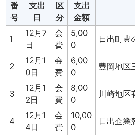
番
支出
区
支出
号
日
分
金額
12月7
会
5,00
1
日出町豊
日
費
0
12月1
会
6,00
2
豊岡地区
0日
費
0
12月1
会
8,00
3
川崎地区
2日
費
0
12月1
会
10,00
4
日出企業
4日
費
0