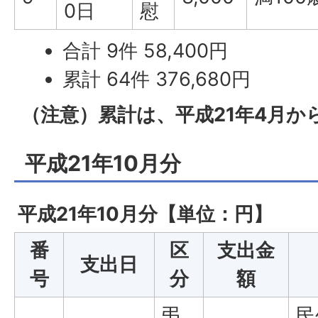
0日
慰
合計 9件 58,400円
累計 64件 376,680円
（注意）累計は、平成21年4月か
平成21年10月分
平成21年10月分【単位：円】
番
区
支出金
支出日
号
分
額
弔
民