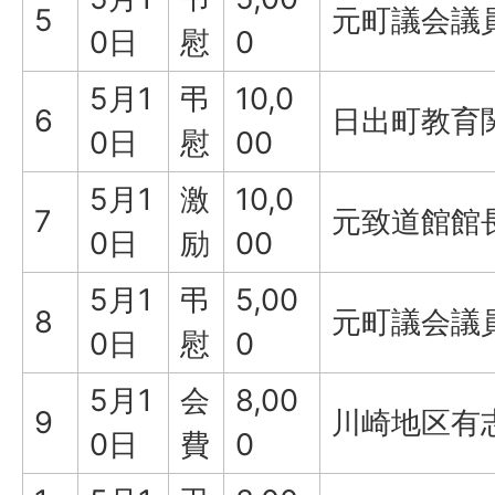
5
元町議会議
0日
慰
0
5月1
弔
10,0
6
日出町教育
0日
慰
00
5月1
激
10,0
7
元致道館館
0日
励
00
5月1
弔
5,00
8
元町議会議
0日
慰
0
5月1
会
8,00
9
川崎地区有
0日
費
0