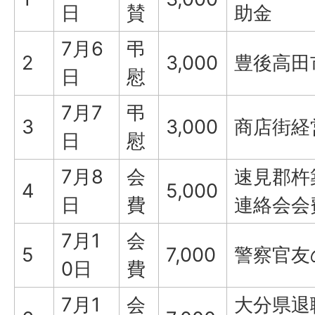
日
賛
助金
7月6
弔
2
3,000
豊後高田
日
慰
7月7
弔
3
3,000
商店街経
日
慰
7月8
会
速見郡杵
4
5,000
日
費
連絡会会
7月1
会
5
7,000
警察官友
0日
費
7月1
会
大分県退