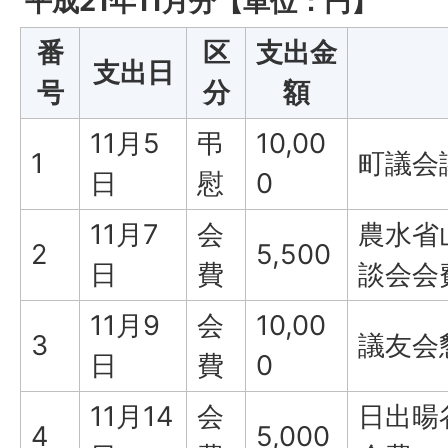
平成21年11月分【単位：円】
番
区
支出金
支出日
号
分
額
11月5
弔
10,00
1
町議会
日
慰
0
11月7
会
農水省
2
5,500
日
費
談会会
11月9
会
10,00
3
議友会
日
費
0
11月14
会
日出暘
4
5,000