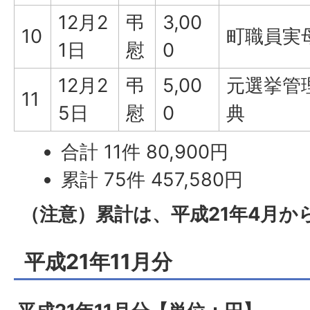
12月2
弔
3,00
10
町職員実
1日
慰
0
12月2
弔
5,00
元選挙管
11
5日
慰
0
典
合計 11件 80,900円
累計 75件 457,580円
（注意）累計は、平成21年4月か
平成21年11月分