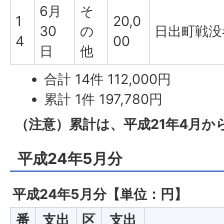
6月
そ
1
20,0
30
の
日出町戦没
4
00
日
他
合計 14件 112,000円
累計 1件 197,780円
（注意）累計は、平成21年4月か
平成24年5月分
平成24年5月分【単位：円】
番
支出
区
支出