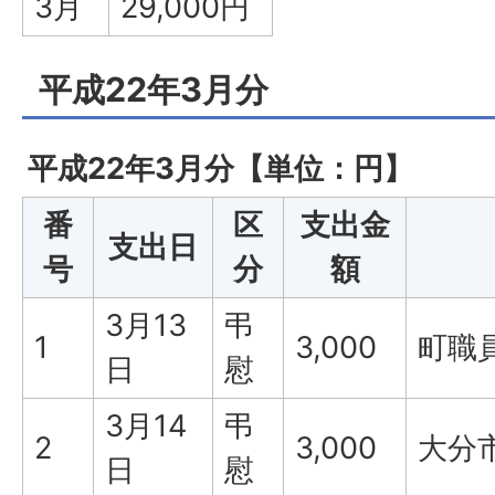
3月
29,000円
平成22年3月分
平成22年3月分【単位：円】
番
区
支出金
支出日
号
分
額
3月13
弔
1
3,000
町職
日
慰
3月14
弔
2
3,000
大分
日
慰