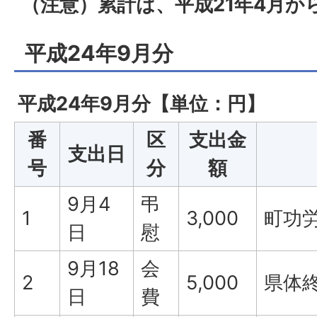
（注意）累計は、平成21年4月か
平成24年9月分
平成24年9月分【単位：円】
番
区
支出金
支出日
号
分
額
9月4
弔
1
3,000
町功
日
慰
9月18
会
2
5,000
県体
日
費