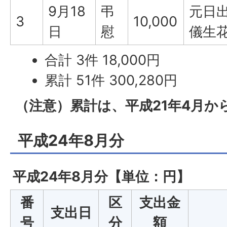
9月18
弔
元日
3
10,000
日
慰
儀生
合計 3件 18,000円
累計 51件 300,280円
（注意）累計は、平成21年4月か
平成24年8月分
平成24年8月分【単位：円】
番
区
支出金
支出日
号
分
額