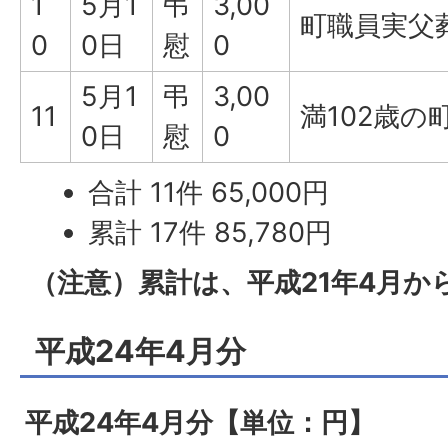
1
5月1
弔
3,00
町職員実父
0
0日
慰
0
5月1
弔
3,00
11
満102歳の
0日
慰
0
合計 11件 65,000円
累計 17件 85,780円
（注意）累計は、平成21年4月か
平成24年4月分
平成24年4月分【単位：円】