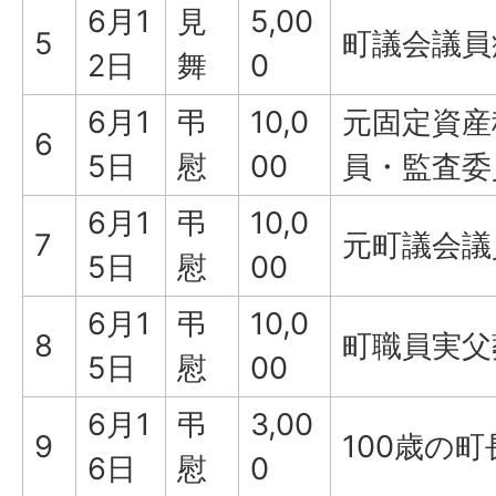
6月1
見
5,00
5
町議会議員
2日
舞
0
6月1
弔
10,0
元固定資産
6
5日
慰
00
員・監査委
6月1
弔
10,0
7
元町議会議
5日
慰
00
6月1
弔
10,0
8
町職員実父
5日
慰
00
6月1
弔
3,00
9
100歳の
6日
慰
0