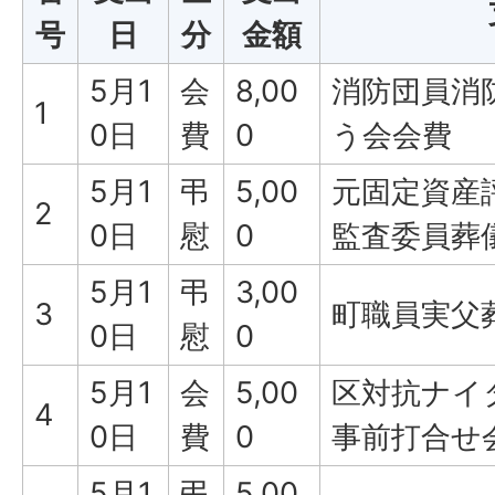
号
日
分
金額
5月1
会
8,00
消防団員消
1
0日
費
0
う会会費
5月1
弔
5,00
元固定資産
2
0日
慰
0
監査委員葬
5月1
弔
3,00
3
町職員実父
0日
慰
0
5月1
会
5,00
区対抗ナイ
4
0日
費
0
事前打合せ
5月1
弔
5,00