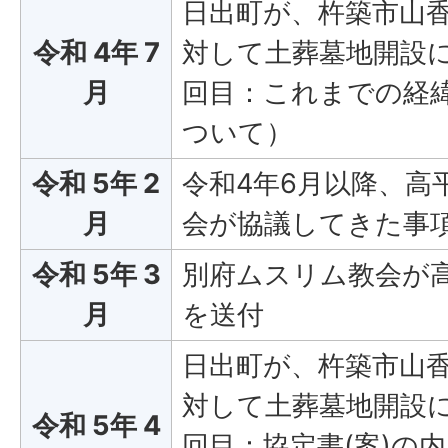
日出町が、杵築市山
令和 4年 7
対して土葬墓地開設
月
回目：これまでの経
ついて）
令和 5年 2
令和4年6月以降、高
月
会が協議してきた事
令和 5年 3
別府ムスリム教会が
月
を送付
日出町が、杵築市山
対して土葬墓地開設
令和 5年 4
回目：協定書(案)の