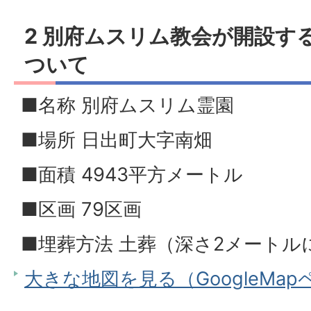
2 別府ムスリム教会が開設す
ついて
■名称 別府ムスリム霊園
■場所 日出町大字南畑
■面積 4943平方メートル
■区画 79区画
■埋葬方法 土葬（深さ2メートル
大きな地図を見る（GoogleMa