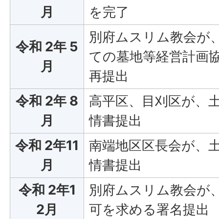
月
を完了
別府ムスリム教会が
令和 2年 5
ての墓地等経営計画
月
再提出
令和 2年 8
高平区、目刈区が、
月
情書提出
令和 2年11
南端地区区長会が、
月
情書提出
令和 2年1
別府ムスリム教会が
2月
可を求める署名提出