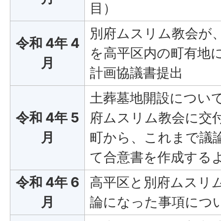
目）
別府ムスリム教会が
令和 4年 4
を高平区内の町有地
月
計画協議書提出
土葬墓地開設につい
令和 4年 5
府ムスリム教会に交
月
町から、これまで議
て合意書を作成する
令和 4年 6
高平区と別府ムスリ
月
論になった事項につ