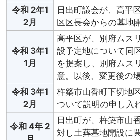
令和 2年1
日出町議会が、高平
2月
区区長会からの墓地
高平区が、別府ムス
令和 3年1
設予定地について同
1月
を提案し、別府ムス
意。以後、変更後の
令和 3年1
杵築市山香町下切地
2月
ついて説明の申し入
日出町が、杵築市山
令和 4年 2
対し土葬墓地開設に関
月