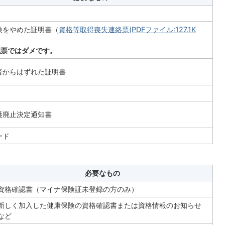
険をやめた証明書（
資格等取得喪失連絡票(PDFファイル:127.1K
職票ではダメです。
者からはずれた証明書
護廃止決定通知書
ード
必要なもの
資格確認書（マイナ保険証未登録の方のみ）
新しく加入した健康保険の資格確認書または資格情報のお知らせ
など