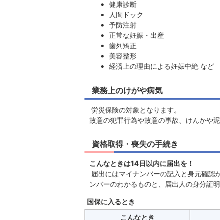
健康診断
人間ドック
予防注射
正常な妊娠・出産
歯列矯正
美容整形
経済上の理由による妊娠中絶 など
業務上のけがや病気
労災保険の対象となります。
故意の犯罪行為や故意の事故、けんかや泥
資格取得・喪失の手続き
こんなときは14日以内に届出を！
届出にはマイナンバーの記入と身元確認
ンバーのわかるものと、届出人の身分証明
国保に入るとき
こんなとき