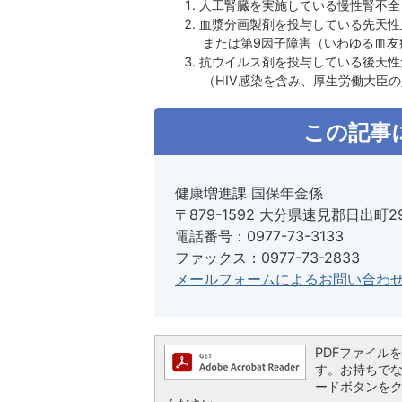
人工腎臓を実施している慢性腎不全
血漿分画製剤を投与している先天性
または第9因子障害（いわゆる血友
抗ウイルス剤を投与している後天性
（HIV感染を含み、厚生労働大臣
この記事
健康増進課 国保年金係
〒879-1592 大分県速見郡日出町2
電話番号：0977-73-3133
ファックス：0977-73-2833
メールフォームによるお問い合わ
PDFファイルを閲
す。お持ちでない方
ードボタンを