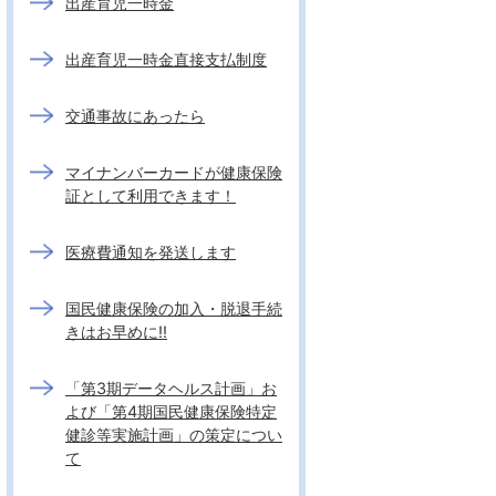
出産育児一時金
出産育児一時金直接支払制度
交通事故にあったら
マイナンバーカードが健康保険
証として利用できます！
医療費通知を発送します
国民健康保険の加入・脱退手続
きはお早めに!!
「第3期データヘルス計画」お
よび「第4期国民健康保険特定
健診等実施計画」の策定につい
て