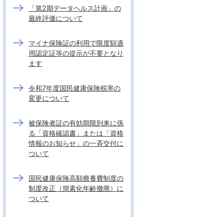
「第2期データヘルス計画」の
最終評価について
マイナ保険証の利用で限度額適
用認定証等の提示が不要となり
ます
令和7年度国民健康保険税率の
変更について
被保険者証の有効期限到来に係
る「資格確認書」または「資格
情報のお知らせ」の一斉交付に
ついて
国民健康保険高額療養費制度の
制度改正（簡素化年齢撤廃）に
ついて