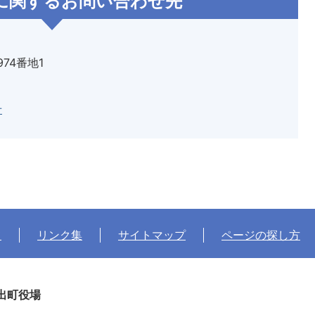
に関するお問い合わせ先
974番地1
せ
て
リンク集
サイトマップ
ページの探し方
出町役場