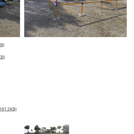
B)
B)
1.2KB)