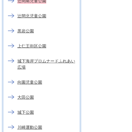
辻間南児童公園
辻間北児童公園
黒岩公園
上仁王街区公園
城下海岸プロムナードふれあい
広場
向園児童公園
大田公園
城下公園
川崎運動公園