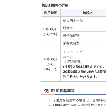
施設利用料の詳細
利用時間
施設名
多目的ホール
研修室
8時30分
から22時
母子保健室
栄養実習室
トレーニング
ルーム
8時30分
（1回2時間）
から
(注意)入館は21時までです。
21時50分
20時以降入館の場合も2時
利用料をいただきます。
使用料加算基準等
冷暖房を使用する場合は、使用料の
利用時間に1時間未満の端数が生じ