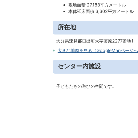
敷地面積 27,188平方メートル
本体延床面積 3,302平方メートル
所在地
大分県速見郡日出町大字藤原2277番地1
大きな地図を見る（GoogleMapページ
センター内施設
子どもたちの遊びの空間です。