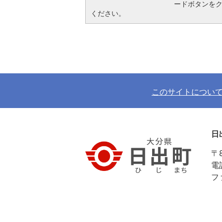
ードボタンを
ください。
このサイトについ
日
〒
電
フ