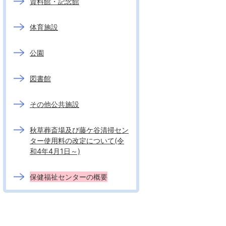
資料館・記念館
体育施設
公園
図書館
その他公共施設
秋草葬斎場及び藤ケ谷清掃セン
ター使用料の改定について(令
和4年4月1日～)
保健福祉センターの概要