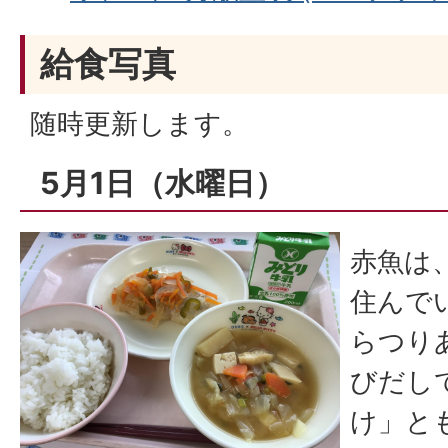
給食写真
随時更新します。
5月1日（水曜日）
赤魚は
住んで
らつり
びだし
け」と