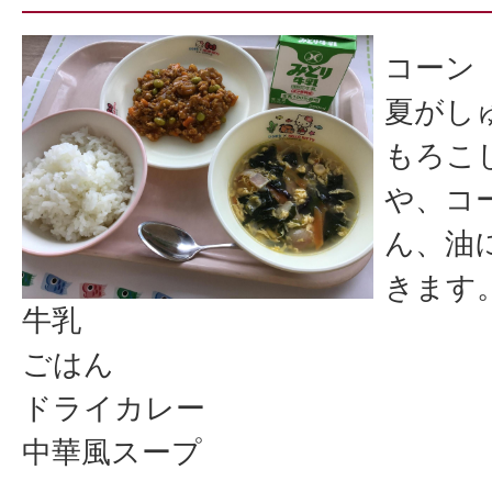
コーン
夏がし
もろこ
や、コ
ん、油
きます
牛乳
ごはん
ドライカレー
中華風スープ