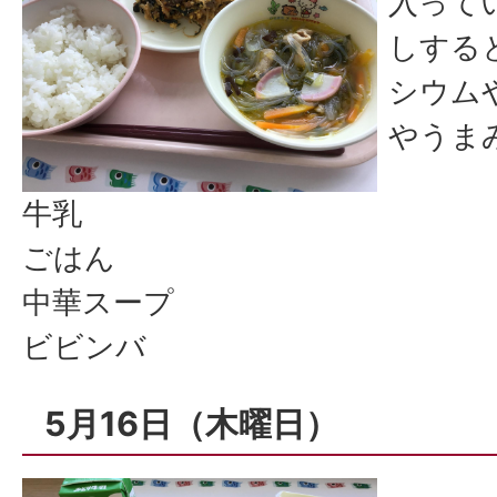
入って
しする
シウム
やうま
牛乳
ごはん
中華スープ
ビビンバ
5月16日（木曜日）