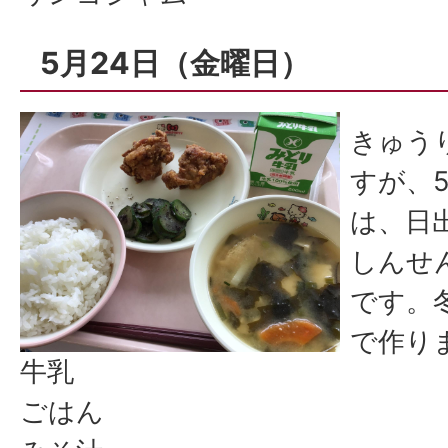
5月24日（金曜日）
きゅう
すが、
は、日
しんせ
です。
で作り
牛乳
ごはん