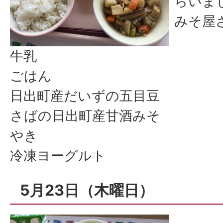
らいま
みそ屋
牛乳
ごはん
日出町産だいずの五目豆
さばの日出町産甘酒みそ
やき
冷凍ヨーグルト
5月23日（木曜日）