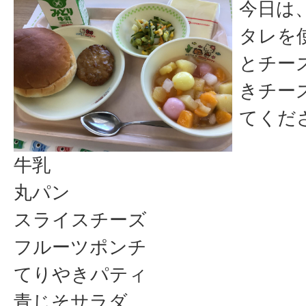
今日は
タレを
とチー
きチー
てくだ
牛乳
丸パン
スライスチーズ
フルーツポンチ
てりやきパティ
青じそサラダ