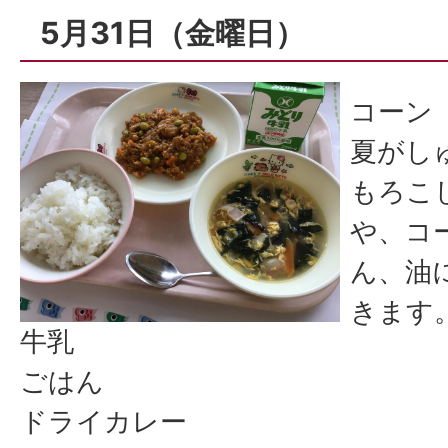
5月31日（金曜日）
コーン
夏がし
もろこ
や、コ
ん、油
きます
牛乳
ごはん
ドライカレー