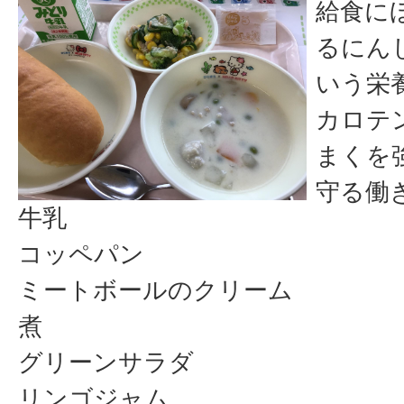
給食に
るにん
いう栄
カロテ
まくを
守る働
牛乳
コッペパン
ミートボールのクリーム
煮
グリーンサラダ
リンゴジャム