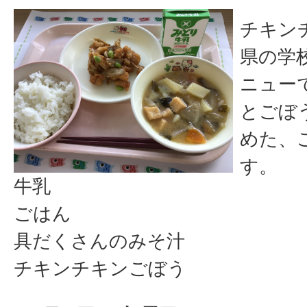
チキン
県の学
ニュー
とごぼ
めた、
す。
牛乳
ごはん
具だくさんのみそ汁
チキンチキンごぼう