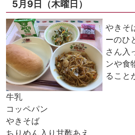
5月9日（木曜日）
やきそ
ーのひ
さん入
ンや食
ること
牛乳
コッペパン
やきそば
ちりめん入り甘酢あえ