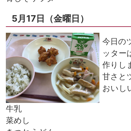
5月17日（金曜日）
今日の
ッター
作りし
甘さと
おいし
牛乳
菜めし