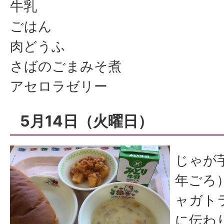
牛乳
ごはん
肉どうふ
さばのごまみそ煮
アセロラゼリー
5月14日（火曜日）
じゃが芋
年ごろ
ャガト
に伝わ