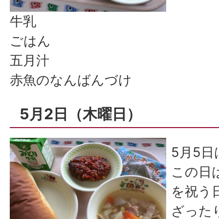
牛乳
ごはん
五月汁
赤魚のなんばんづけ
5月2日（木曜日）
5月5
この日
を祝う
ざった