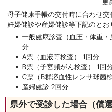
更
母子健康手帳の交付時に合わせ交
妊婦健診や産婦健診等下記のとお
一般健康診査（血圧・体重・尿
分
A票（血液等検査） 1回分
B票（子宮頸がん検査） 1回
C票（B群溶血性レンサ球菌検
産婦健診 2回分
県外で受診した場合（償