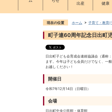
ム
らせ
出産
健康
現在の位置
ホーム
子育て・教育(
町子連60周年記念日出町
日出町子ども会育成会連絡協議会（通称：
ます。今年は子ども会員だけでなく、一般
お越しください！
開催日
令和7年12月14日（日曜日）
会場
日出町中央公民館・体育館