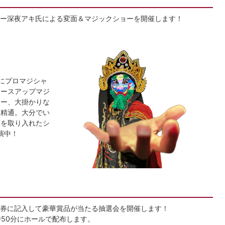
ー深夜アキ氏による変面＆マジックショーを開催します！
にプロマジシャ
ロースアップマジ
ョー、大掛かりな
に精通。大分でい
面を取り入れたシ
演中！
券に記入して豪華賞品が当たる抽選会を開催します！
2時50分にホールで配布します。