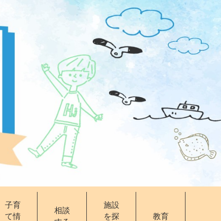
子育
施設
相談
て情
を探
教育