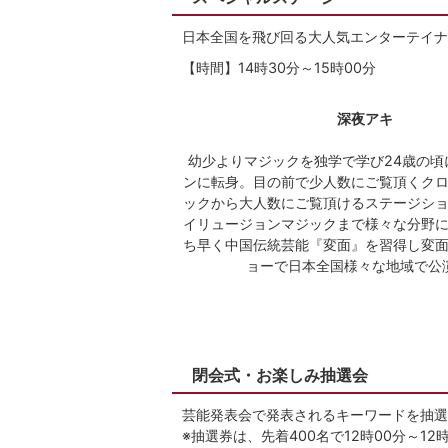
日本全国を飛び回る大人気エンターテイナ
【時間】14時30分～15時00分
深夜アキ
幼少よりマジックを独学で学び24歳の頃
ンに転身。目の前で少人数にご覧頂くク
ックから大人数にご覧頂けるステージシ
イリュージョンマジックまで様々な分野
ち早く中国伝統芸能『変面』を習得し変
ョーで日本全国様々な地域で公
閉会式・お楽しみ抽選会
芸能発表会で発表されるキーワードを抽選
※抽選券は、先着400名で12時00分～1