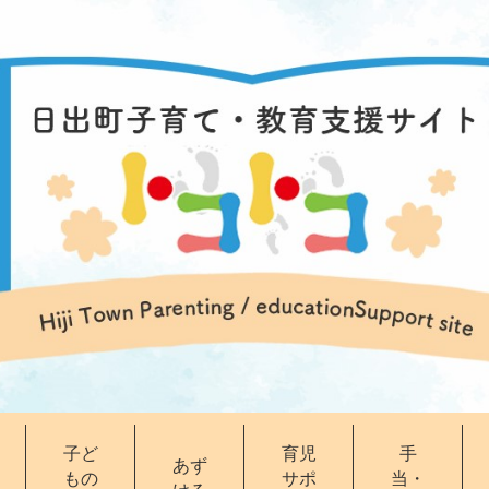
子ど
育児
手
あず
もの
サポ
当・