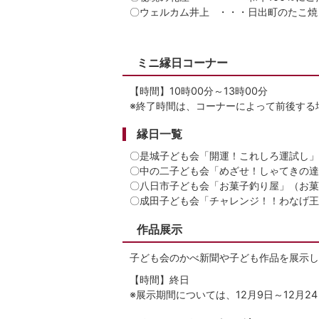
〇ウェルカム井上 ・・・日出町のたこ焼
ミニ縁日コーナー
【時間】10時00分～13時00分
※終了時間は、コーナーによって前後する
縁日一覧
〇是城子ども会「開運！これしろ運試し」
〇中の二子ども会「めざせ！しゃてきの達
〇八日市子ども会「お菓子釣り屋」（お菓
〇成田子ども会「チャレンジ！！わなげ王
作品展示
子ども会のかべ新聞や子ども作品を展示し
【時間】終日
※展示期間については、12月9日～12月2