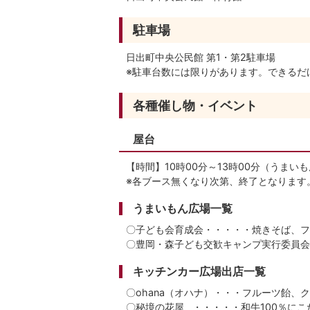
駐車場
日出町中央公民館 第1・第2駐車場
※駐車台数には限りがあります。できるだ
各種催し物・イベント
屋台
【時間】10時00分～13時00分（うまい
※各ブース無くなり次第、終了となります
うまいもん広場一覧
〇子ども会育成会・・・・・焼きそば、フ
〇豊岡・森子ども交歓キャンプ実行委員会
キッチンカー広場出店一覧
〇ohana（オハナ）・・・フルーツ飴、
〇秘境の花屋 ・・・・・和牛100％に