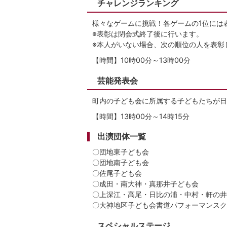
チャレンジランキング
様々なゲームに挑戦！各ゲームの1位には
※表彰は閉会式終了後に行います。
※本人がいない場合、次の順位の人を表彰
【時間】10時00分～13時00分
芸能発表会
町内の子ども会に所属する子どもたちが日
【時間】13時00分～14時15分
出演団体一覧
〇団地東子ども会
〇団地南子ども会
〇佐尾子ども会
〇成田・南大神・真那井子ども会
〇上深江・高尾・日比の浦・中村・軒の井
〇大神地区子ども会書道パフォーマンスク
スペシャルステージ