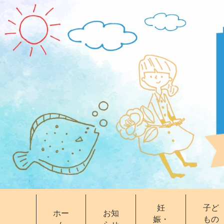
妊
子ど
ホー
お知
娠・
もの