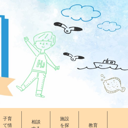
子育
施設
相談
て情
を探
教育