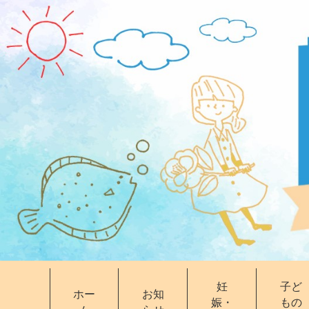
妊
子ど
ホー
お知
娠・
もの