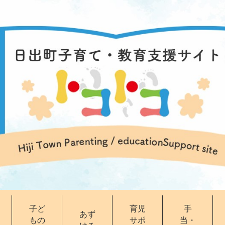
子ど
育児
手
あず
もの
サポ
当・