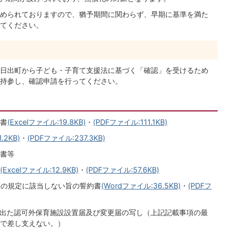
められておりますので、猶予期間に関わらず、早期に基準を満た
てください。
日出町から子ども・子育て支援法に基づく「確認」を受けるため
持参し、確認申請を行ってください。
書
(Excelファイル:19.8KB)
・
(PDFファイル:111.1KB)
.2KB)
・
(PDFファイル:237.3KB)
書等
(Excelファイル:12.9KB)
・
(PDFファイル:57.6KB)
項の規定に該当しない旨の誓約書
(Wordファイル:36.5KB)
・
(PDFフ
け出た認可外保育施設設置届及び変更届の写し（上記記載事項の最
で差し支えない。）